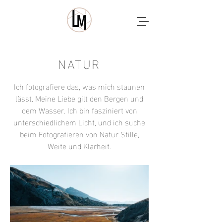
NATUR
Ich fotografiere das, was mich staunen
lässt. Meine Liebe gilt den Bergen und
dem Wasser. Ich bin fasziniert von
unterschiedlichem Licht, und ich suche
beim Fotografieren von Natur Stille,
Weite und Klarheit.